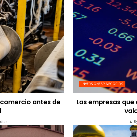
INVERSIONES Y NEGOCIOS
l comercio antes de
Las empresas que a
l
valo
días
R