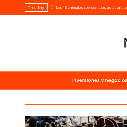
Trending
Las empresas que alcanzaron los picos más altos en valor bursátil histórico
Inversiones y negocio