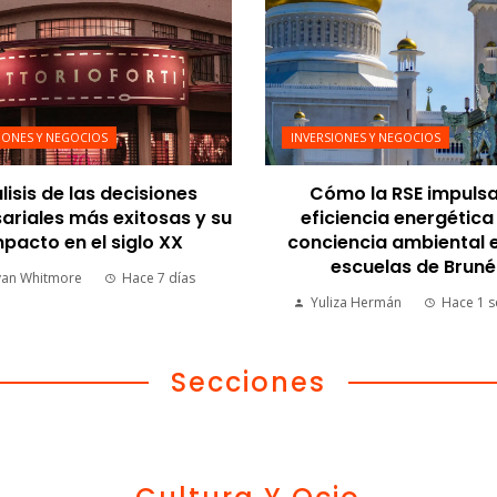
IONES Y NEGOCIOS
INVERSIONES Y NEGOCIOS
lisis de las decisiones
Cómo la RSE impulsa
riales más exitosas y su
eficiencia energética 
pacto en el siglo XX
conciencia ambiental e
escuelas de Bruné
yan Whitmore
Hace 7 días
Yuliza Hermán
Hace 1 
Secciones