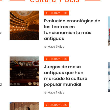
Cultura Y Ocio
CULTURA Y OCIO
Evolución cronológica de
los teatros en
e
funcionamiento más
antiguos
Hace 6 días
CULTURA Y OCIO
Juegos de mesa
antiguos que han
marcado la cultura
d
popular mundial
Hace 7 días
CULTURA Y OCIO