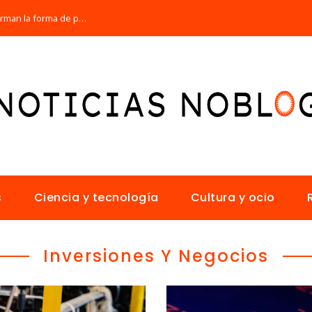
Los 10 animales con sentidos que transforman la forma de percibir el mundo
s
Ciencia y tecnología
Cultura y ocio
Inversiones Y Negocios