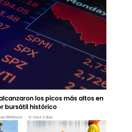
lcanzaron los picos más altos en
r bursátil histórico
yan Whitmore
Hace 3 días