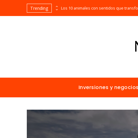
Trending
Las empresas que alcanzaron los picos más altos en valor bursátil histórico
Inversiones y negocio