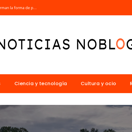
Los 10 animales con sentidos que transforman la forma de percibir el mundo
s
Ciencia y tecnología
Cultura y ocio