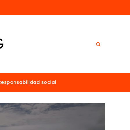
El papel de Estocolmo en la promoción de un ambiente sano para todos
Responsabilidad social