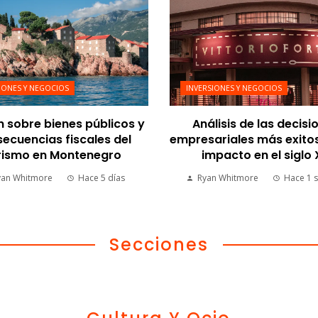
IONES Y NEGOCIOS
INVERSIONES Y NEGOCIOS
n sobre bienes públicos y
Análisis de las decisi
ecuencias fiscales del
empresariales más exito
rismo en Montenegro
impacto en el siglo
yan Whitmore
Hace 5 días
Ryan Whitmore
Hace 1 
Secciones