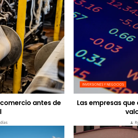
INVERSIONES Y NEGOCIOS
l comercio antes de
Las empresas que a
l
valo
días
R