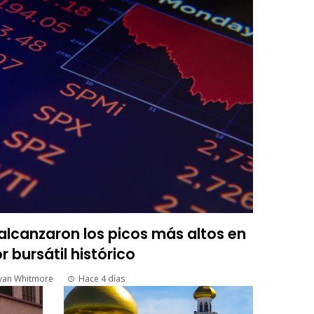
lcanzaron los picos más altos en
r bursátil histórico
yan Whitmore
Hace 4 días