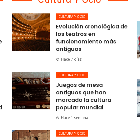
Cultura Y Ocio
CULTURA Y OCIO
Evolución cronológica de
los teatros en
e
funcionamiento más
antiguos
Hace 7 días
CULTURA Y OCIO
Juegos de mesa
antiguos que han
marcado la cultura
d
popular mundial
Hace 1 semana
CULTURA Y OCIO