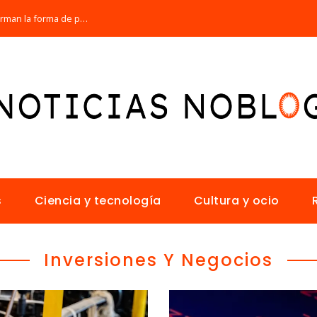
Los 10 animales con sentidos que transforman la forma de percibir el mundo
s
Ciencia y tecnología
Cultura y ocio
Inversiones Y Negocios