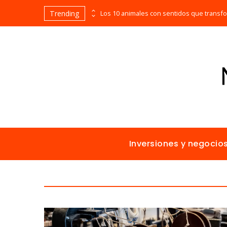
Trending
Las empresas que alcanzaron los picos más altos en valor bursátil histórico
Inversiones y negocio