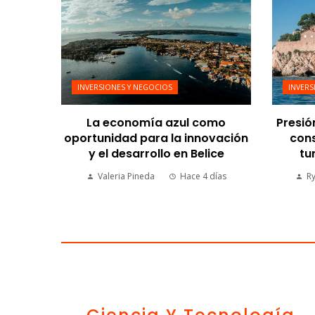
INVERSIONES Y NEGOCIOS
INVERS
La economía azul como
Presió
oportunidad para la innovación
cons
y el desarrollo en Belice
tu
Valeria Pineda
Hace 4 días
R