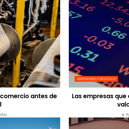
INVERSIONES Y NEGOCIOS
l comercio antes de
Las empresas que a
l
valo
días
R