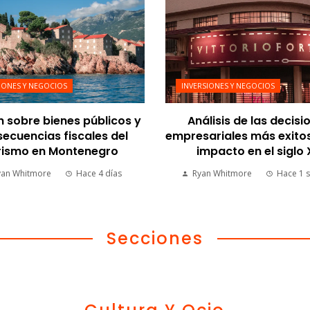
IONES Y NEGOCIOS
INVERSIONES Y NEGOCIOS
n sobre bienes públicos y
Análisis de las decisi
ecuencias fiscales del
empresariales más exito
rismo en Montenegro
impacto en el siglo
yan Whitmore
Hace 4 días
Ryan Whitmore
Hace 1 
Secciones