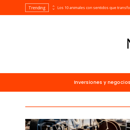
Trending
Las empresas que alcanzaron los picos más altos en valor bursátil histórico
Inversiones y negocio