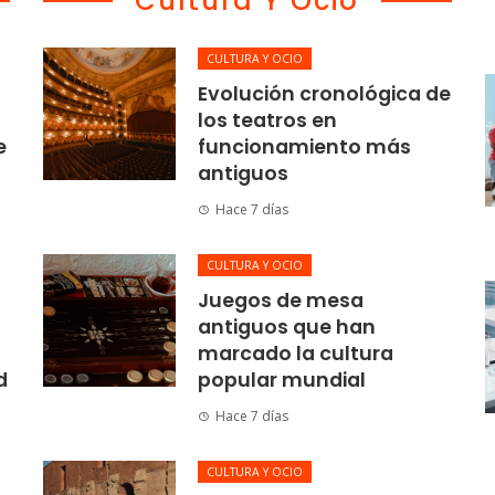
Cultura Y Ocio
CULTURA Y OCIO
Evolución cronológica de
los teatros en
e
funcionamiento más
antiguos
Hace 7 días
CULTURA Y OCIO
Juegos de mesa
antiguos que han
marcado la cultura
d
popular mundial
Hace 7 días
CULTURA Y OCIO