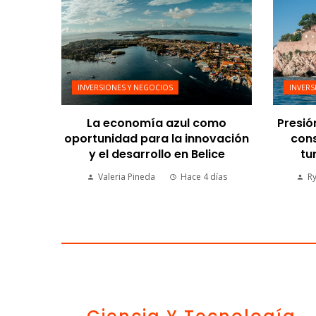
INVERSIONES Y NEGOCIOS
INVERS
La economía azul como
Presió
oportunidad para la innovación
cons
y el desarrollo en Belice
tu
Valeria Pineda
Hace 4 días
R