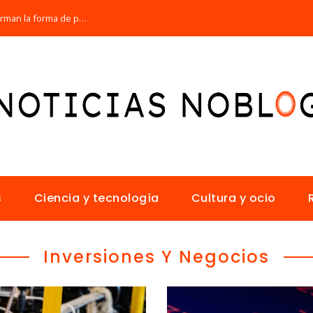
Los 10 animales con sentidos que transforman la forma de percibir el mundo
s
Ciencia y tecnología
Cultura y ocio
Inversiones Y Negocios