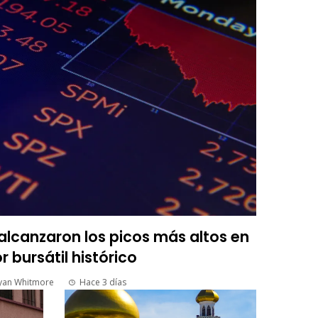
lcanzaron los picos más altos en
r bursátil histórico
yan Whitmore
Hace 3 días