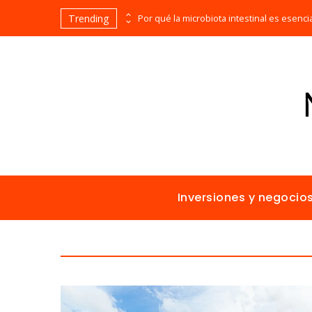
Trending
Las 15 misiones espaciales fundamentales en la historia de la humanidad
Inversiones y negocio