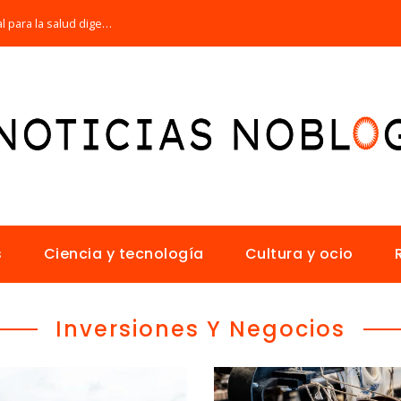
Por qué la microbiota intestinal es esencial para la salud digestiva
s
Ciencia y tecnología
Cultura y ocio
Inversiones Y Negocios