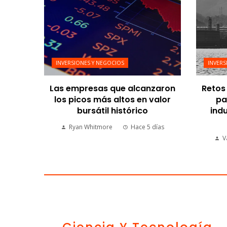
INVERSIONES Y NEGOCIOS
INVERS
Las empresas que alcanzaron
Retos 
los picos más altos en valor
pa
bursátil histórico
indu
Ryan Whitmore
Hace 5 días
V