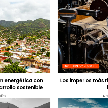
INVERSIONES Y NEGOCIOS
ón energética con
Los imperios más r
arrollo sostenible
días
V