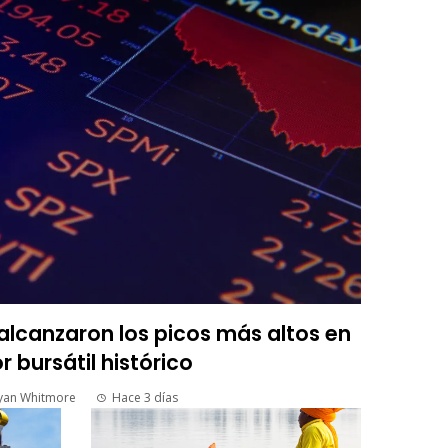
lcanzaron los picos más altos en
r bursátil histórico
yan Whitmore
Hace 3 días