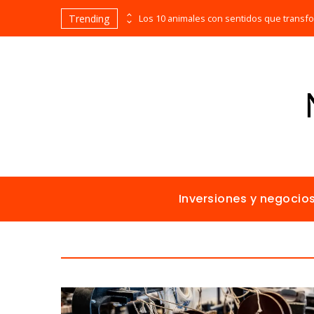
Trending
Las empresas que alcanzaron los picos más altos en valor bursátil histórico
Inversiones y negocio