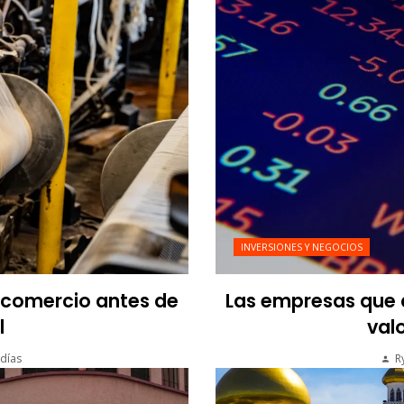
INVERSIONES Y NEGOCIOS
l comercio antes de
Las empresas que a
l
valo
días
R