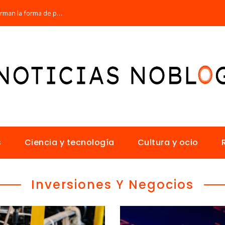
Los 10 animales con sentidos que transforman la forma de percibir el mundo
s
Ciencia y tecnología
Cultura y ocio
Inversiones Y Negocios