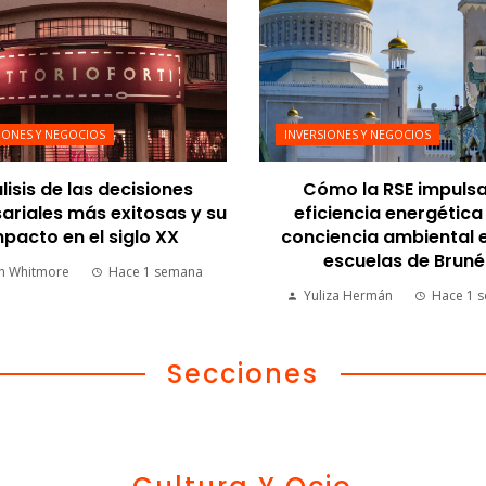
IONES Y NEGOCIOS
INVERSIONES Y NEGOCIOS
lisis de las decisiones
Cómo la RSE impulsa
riales más exitosas y su
eficiencia energética 
pacto en el siglo XX
conciencia ambiental e
escuelas de Bruné
n Whitmore
Hace 1 semana
Yuliza Hermán
Hace 1 
Secciones