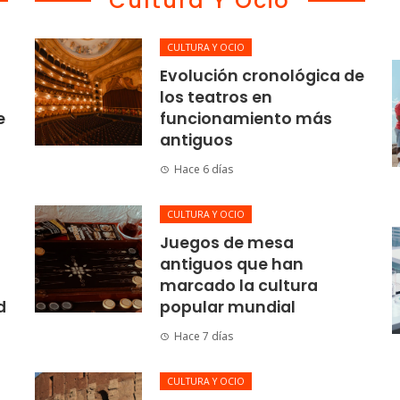
Cultura Y Ocio
CULTURA Y OCIO
Evolución cronológica de
los teatros en
e
funcionamiento más
antiguos
Hace 6 días
CULTURA Y OCIO
Juegos de mesa
antiguos que han
marcado la cultura
d
popular mundial
Hace 7 días
CULTURA Y OCIO