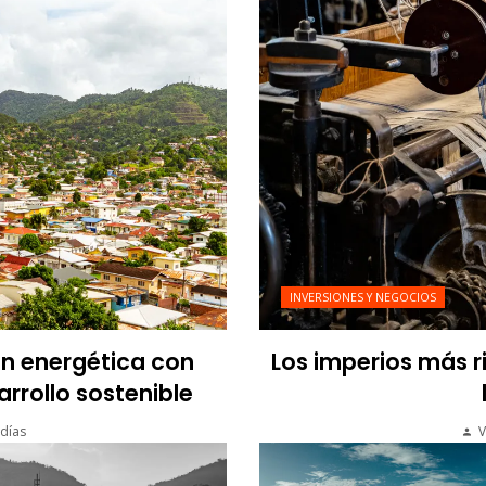
INVERSIONES Y NEGOCIOS
ón energética con
Los imperios más r
arrollo sostenible
días
V