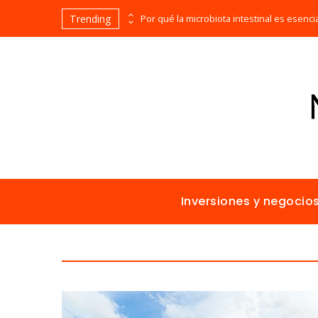
Trending
Las 15 misiones espaciales fundamentales en la historia de la humanidad
Inversiones y negocio