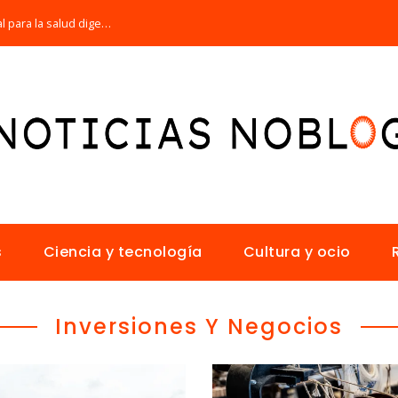
Por qué la microbiota intestinal es esencial para la salud digestiva
s
Ciencia y tecnología
Cultura y ocio
Inversiones Y Negocios