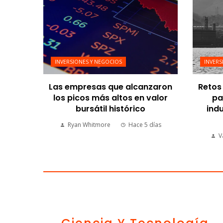
INVERSIONES Y NEGOCIOS
INVERS
Las empresas que alcanzaron
Retos 
los picos más altos en valor
pa
bursátil histórico
indu
Ryan Whitmore
Hace 5 días
V