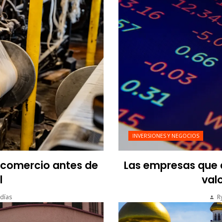
INVERSIONES Y NEGOCIOS
l comercio antes de
Las empresas que a
l
valo
días
R