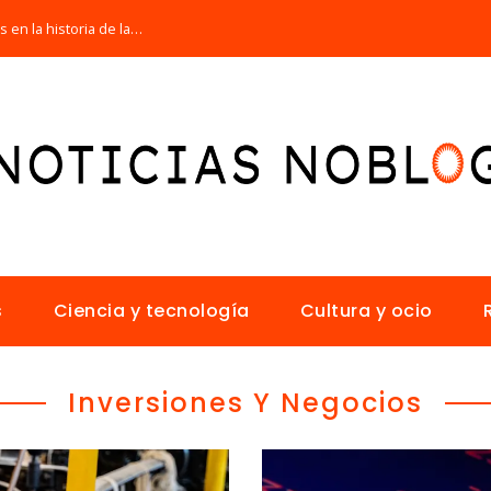
Las 15 misiones espaciales fundamentales en la historia de la humanidad
s
Ciencia y tecnología
Cultura y ocio
Inversiones Y Negocios