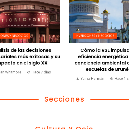
IONES Y NEGOCIOS
INVERSIONES Y NEGOCIOS
lisis de las decisiones
Cómo la RSE impulsa
riales más exitosas y su
eficiencia energética 
pacto en el siglo XX
conciencia ambiental e
escuelas de Bruné
yan Whitmore
Hace 7 días
Yuliza Hermán
Hace 1 
Secciones