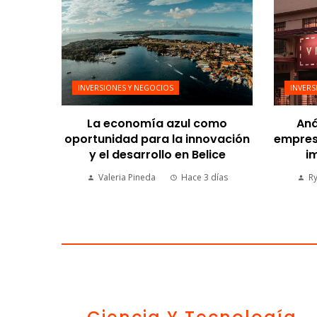
INVERSIONES Y NEGOCIOS
INVERS
La economía azul como
Aná
oportunidad para la innovación
empresa
y el desarrollo en Belice
im
Valeria Pineda
Hace 3 días
R