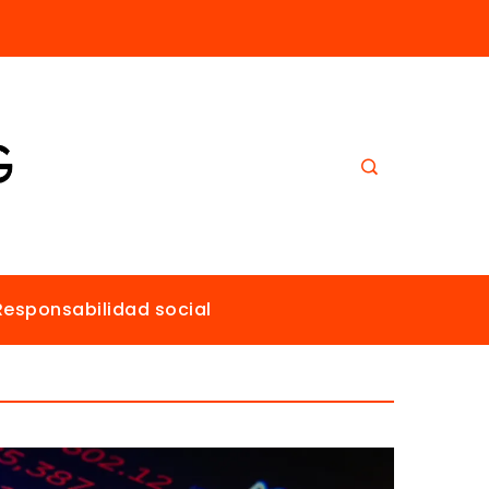
Los imperios más ricos gracias al comercio antes de la era industrial
Responsabilidad social