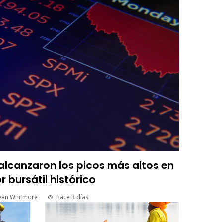
lcanzaron los picos más altos en
r bursátil histórico
yan Whitmore
Hace 3 días