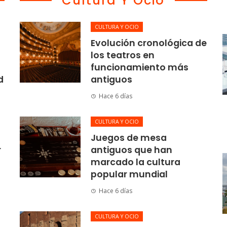
Cultura Y Ocio
CULTURA Y OCIO
Evolución cronológica de
los teatros en
funcionamiento más
d
antiguos
Hace 6 días
CULTURA Y OCIO
Juegos de mesa
r
antiguos que han
marcado la cultura
popular mundial
Hace 6 días
CULTURA Y OCIO