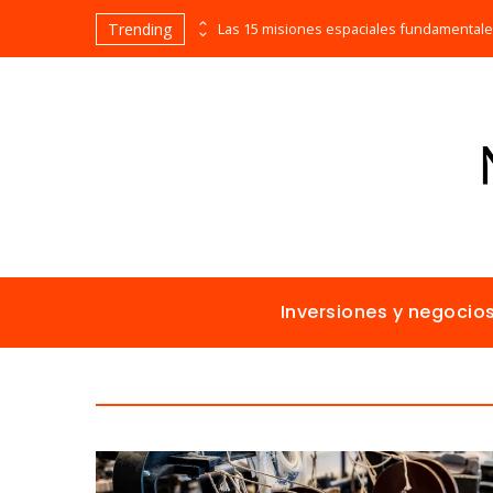
Trending
Evolución cronológica de los teatros en funcionamiento más antiguos
Inversiones y negocio