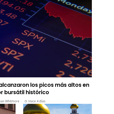
lcanzaron los picos más altos en
r bursátil histórico
yan Whitmore
Hace 4 días