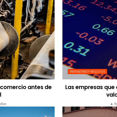
INVERSIONES Y NEGOCIOS
l comercio antes de
Las empresas que a
l
valo
días
R