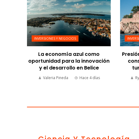
INVERSIONES Y NEGOCIOS
INVERS
La economía azul como
Presió
oportunidad para la innovación
cons
y el desarrollo en Belice
tu
Valeria Pineda
Hace 4 días
R