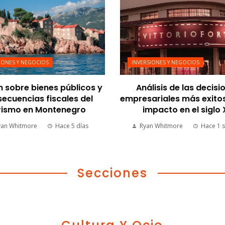
IONES Y NEGOCIOS
INVERSIONES Y NEGOCIOS
n sobre bienes públicos y
Análisis de las decisi
ecuencias fiscales del
empresariales más exito
rismo en Montenegro
impacto en el siglo
yan Whitmore
Hace 5 días
Ryan Whitmore
Hace 1 
Secciones