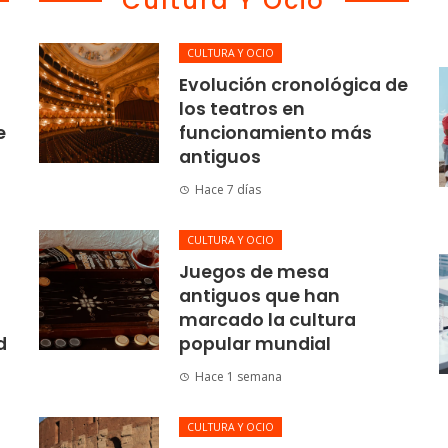
Cultura Y Ocio
CULTURA Y OCIO
Evolución cronológica de
los teatros en
e
funcionamiento más
antiguos
Hace 7 días
CULTURA Y OCIO
Juegos de mesa
antiguos que han
marcado la cultura
d
popular mundial
Hace 1 semana
CULTURA Y OCIO