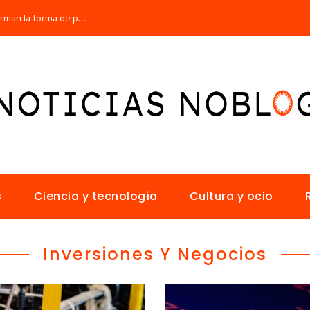
Los 10 animales con sentidos que transforman la forma de percibir el mundo
s
Ciencia y tecnología
Cultura y ocio
Inversiones Y Negocios