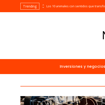
Trending
Las empresas que alcanzaron los picos más altos en valor bursátil histórico
Inversiones y negocio