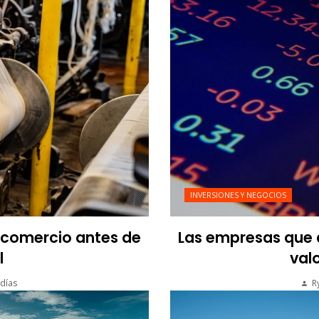
INVERSIONES Y NEGOCIOS
l comercio antes de
Las empresas que a
l
valo
días
R