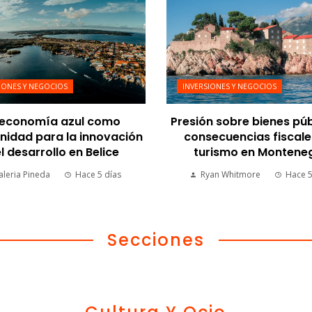
IONES Y NEGOCIOS
INVERSIONES Y NEGOCIOS
 economía azul como
Presión sobre bienes púb
nidad para la innovación
consecuencias fiscale
el desarrollo en Belice
turismo en Montene
aleria Pineda
Hace 5 días
Ryan Whitmore
Hace 5
Secciones