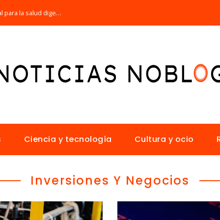
Por qué la microbiota intestinal es esencial para la salud digestiva
s
Ciencia y tecnología
Cultura y ocio
Inversiones Y Negocios