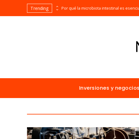
Trending
Los imperios más ricos gracias al comercio antes de la era industrial
Inversiones y negocio