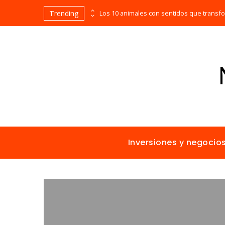
Trending
Las empresas que alcanzaron los picos más altos en valor bursátil histórico
Inversiones y negocio