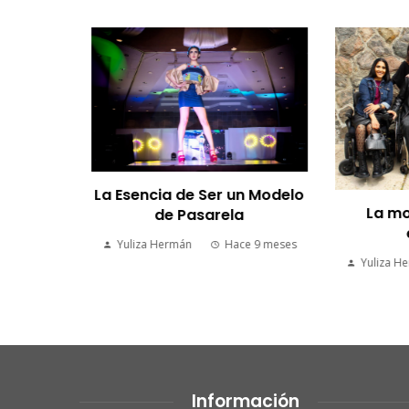
ilo:
pelo o
ogue
La Esencia de Ser un Modelo
La mod
de Pasarela
8 meses
e
Yuliza Hermán
Hace 9 meses
Yuliza Her
Información