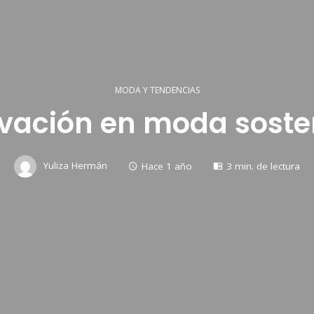
MODA Y TENDENCIAS
vación en moda soste
Yuliza Hermán
Hace 1 año
3 min. de lectura