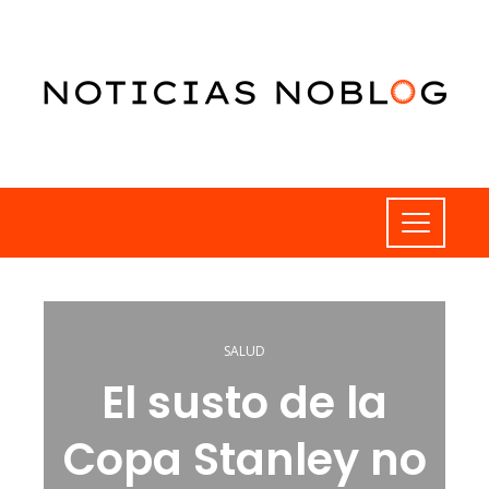
SALUD
El susto de la
Copa Stanley no