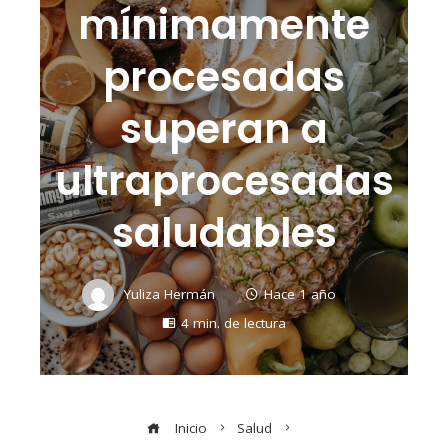
mínimamente
procesadas
superan a
ultraprocesadas
saludables
Yuliza Hermán
Hace 1 año
4 min. de lectura
Inicio
Salud