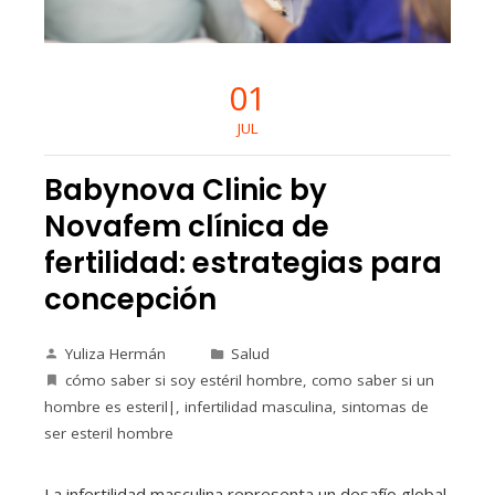
01
JUL
Babynova Clinic by
Novafem clínica de
fertilidad: estrategias para
concepción
Yuliza Hermán
Salud
cómo saber si soy estéril hombre
,
como saber si un
hombre es esteril|
,
infertilidad masculina
,
sintomas de
ser esteril hombre
La infertilidad masculina representa un desafío global.