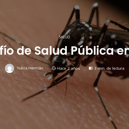
SALUD
fío de Salud Pública e
Yuliza Hermán
Hace 2 años
3 min. de lectura