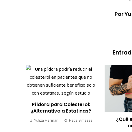
Por Y
Entrad
 y
Píldora para Colesterol:
or la
¿Alternativa a Estatinas?
¿Qué e
Yuliza Hermán
Hace 9 meses
n
9 meses