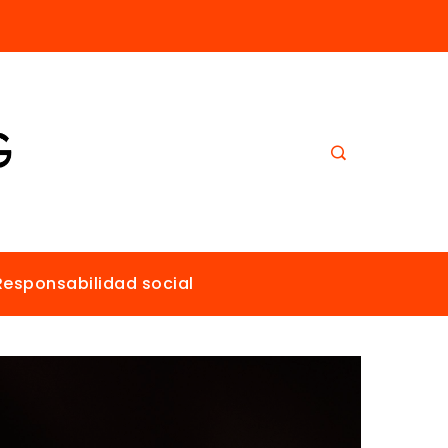
El papel de Estocolmo en la promoción de un ambiente sano para todos
Responsabilidad social