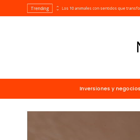
Trending
Las empresas que alcanzaron los picos más altos en valor bursátil histórico
Inversiones y negocio