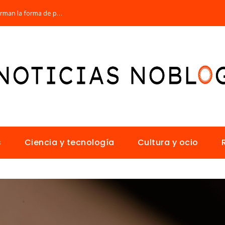
Los 10 animales con sentidos que transforman la forma de percibir el mundo
s
Ciencia y tecnología
Cultura y ocio