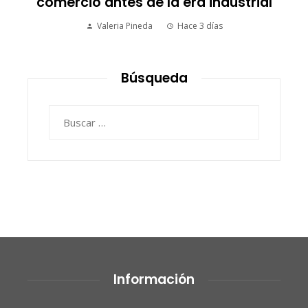
l
picos más altos en valor bursátil
histórico
Ryan Whitmore
Hace 3 días
Búsqueda
Buscar:
Información