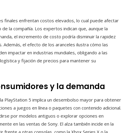
 finales enfrentan costos elevados, lo cual puede afectar
de la compañía. Los expertos indican que, aunque la
manda, el incremento de costo podría disminuir la rapidez
. Además, el efecto de los aranceles ilustra cómo las
den impactar en industrias mundiales, obligando a las
ogística y fijación de precios para mantener su
onsumidores y la demanda
 la PlayStation 5 implica un desembolso mayor para obtener
ciones a juegos en línea o paquetes con contenido adicional.
cidirse por modelos antiguos o explorar opciones en
nte en las ventas de Sony. El alza también incide en la
r frente a otras consolas, como la Xbox Series X o la