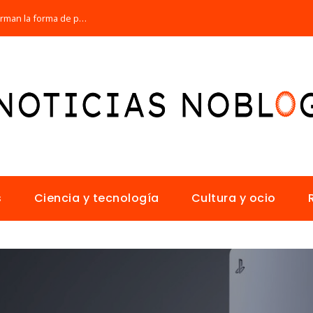
Los 10 animales con sentidos que transforman la forma de percibir el mundo
s
Ciencia y tecnología
Cultura y ocio