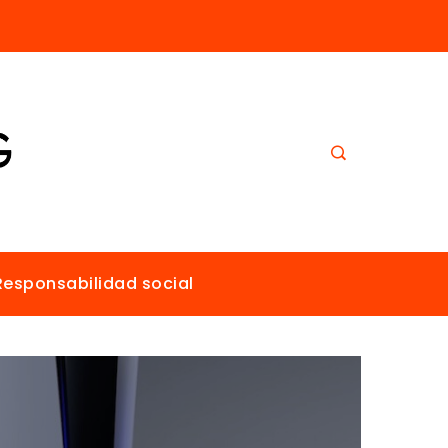
El papel de Estocolmo en la promoción de un ambiente sano para todos
Responsabilidad social