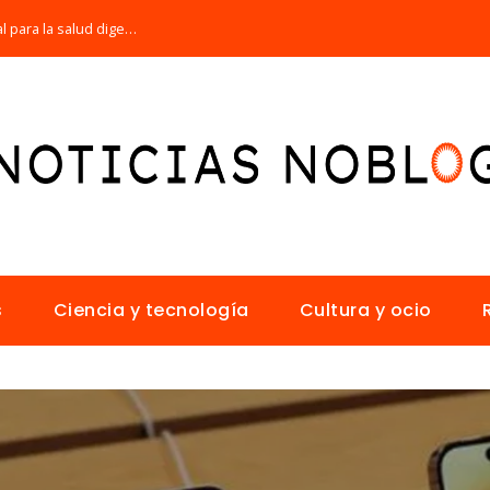
Por qué la microbiota intestinal es esencial para la salud digestiva
s
Ciencia y tecnología
Cultura y ocio