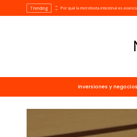
Trending
Las 15 misiones espaciales fundamentales en la historia de la humanidad
Inversiones y negocio