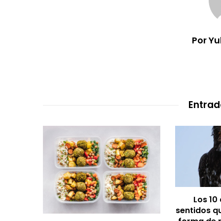
Por Y
Entrad
Los 10
sentidos q
mer