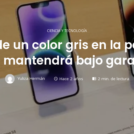
CIENCIA Y TECNOLOGÍA
e un color gris en la 
lo mantendrá bajo gara
Yuliza Hermán
Hace 2 años
2 min. de lectura