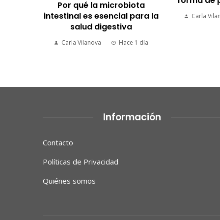
forma de p
Por qué la microbiota
rar un
intestinal es esencial para la
dable
Carla Vila
salud digestiva
 semanas
Carla Vilanova
Hace 1 día
Información
Contacto
Políticas de Privacidad
Quiénes somos