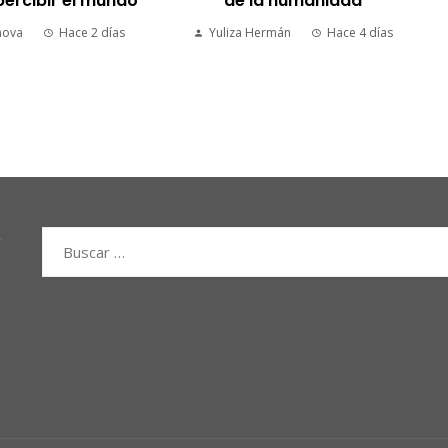
ercibir el mundo
de la humanidad
nova
Hace 2 días
Yuliza Hermán
Hace 4 días
Buscar: