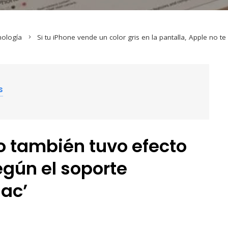
nología
Si tu iPhone vende un color gris en la pantalla, Apple no t
s
o también tuvo efecto
egún el soporte
ac’