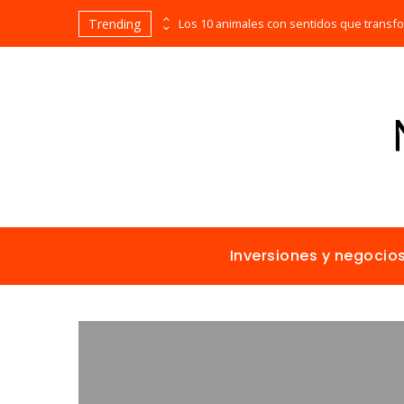
Trending
Las empresas que alcanzaron los picos más altos en valor bursátil histórico
Inversiones y negocio