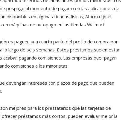
e apartado ofrecidos décadas antes por los minoristas. Los
 de pospago al momento de pagar o en las aplicaciones de
disponibles en algunas tiendas físicas; Affirm dijo el
en máquinas de autopago en las tiendas Walmart.
ores paguen una cuarta parte del precio de compra por
 a lo largo de seis semanas. Estos préstamos suelen estar
rios acaban pagando comisiones. Las empresas que “pagan
ando comisiones a los minoristas.
ue devengan intereses con plazos de pago que pueden
.
on mejores para los prestatarios que las tarjetas de
al ofrecer préstamos más cortos, pueden evaluar mejor la