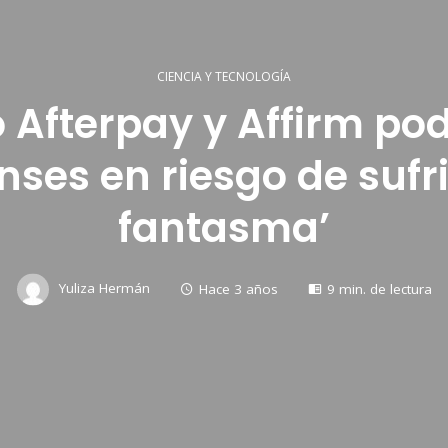
CIENCIA Y TECNOLOGÍA
fterpay y Affirm pod
ses en riesgo de sufr
fantasma’
Yuliza Hermán
Hace 3 años
9 min. de lectura