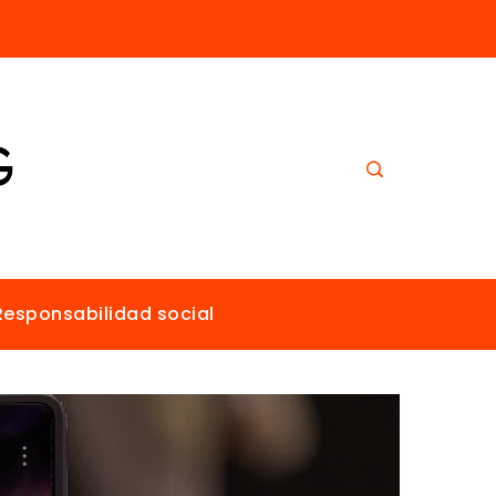
Los imperios más ricos gracias al comercio antes de la era industrial
Responsabilidad social