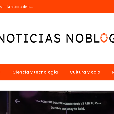
Las 15 misiones espaciales fundamentales en la historia de la humanidad
s
Ciencia y tecnología
Cultura y ocio