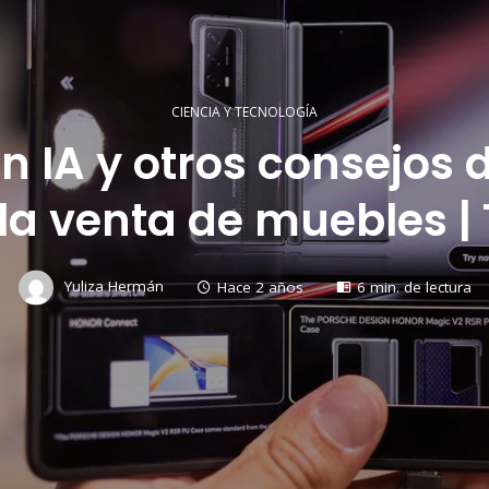
CIENCIA Y TECNOLOGÍA
on IA y otros consejos
r la venta de muebles |
Yuliza Hermán
Hace 2 años
6 min. de lectura