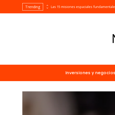
Trending
Evolución cronológica de los teatros en funcionamiento más antiguos
Inversiones y negocio