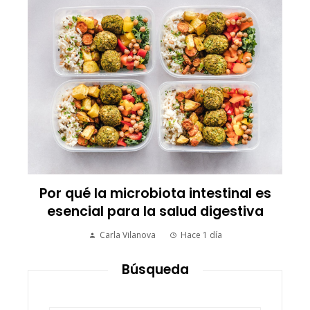
Los 10 ani
transforman
é la microbiota intestinal es
Carl
ial para la salud digestiva
Carla Vilanova
Hace 1 día
Búsqueda