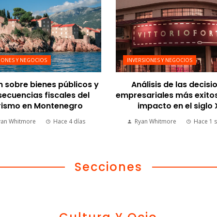
IONES Y NEGOCIOS
INVERSIONES Y NEGOCIOS
n sobre bienes públicos y
Análisis de las decisi
ecuencias fiscales del
empresariales más exito
rismo en Montenegro
impacto en el siglo
yan Whitmore
Hace 4 días
Ryan Whitmore
Hace 1 
Secciones