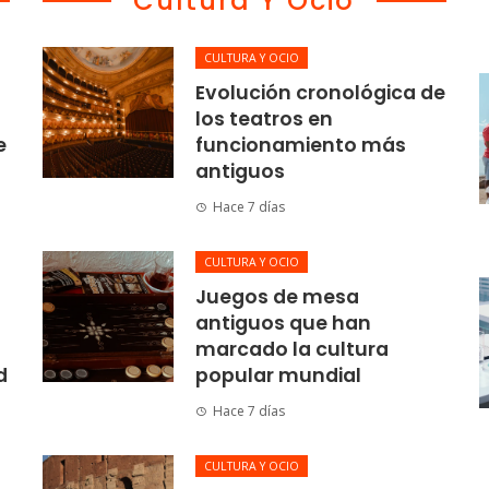
Cultura Y Ocio
CULTURA Y OCIO
Evolución cronológica de
los teatros en
e
funcionamiento más
antiguos
Hace 7 días
CULTURA Y OCIO
Juegos de mesa
antiguos que han
marcado la cultura
d
popular mundial
Hace 7 días
CULTURA Y OCIO