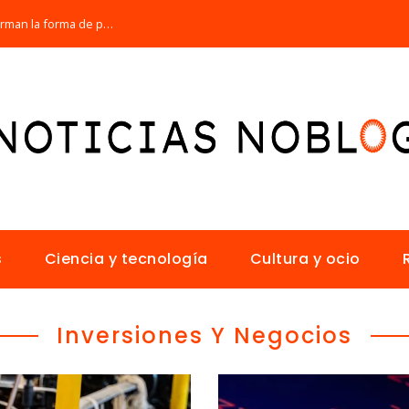
Los 10 animales con sentidos que transforman la forma de percibir el mundo
s
Ciencia y tecnología
Cultura y ocio
Inversiones Y Negocios