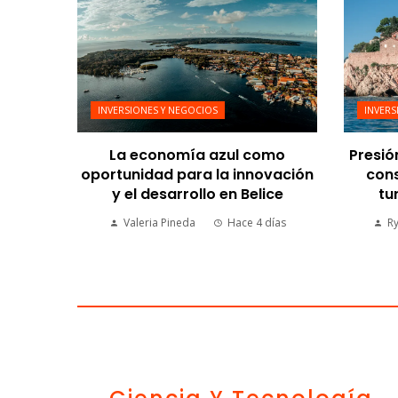
INVERSIONES Y NEGOCIOS
INVERS
La economía azul como
Presió
oportunidad para la innovación
cons
y el desarrollo en Belice
tu
Valeria Pineda
Hace 4 días
R