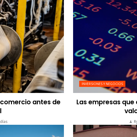
INVERSIONES Y NEGOCIOS
l comercio antes de
Las empresas que a
l
valo
días
R