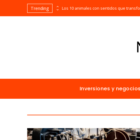
Trending
Las empresas que alcanzaron los picos más altos en valor bursátil histórico
Inversiones y negocio