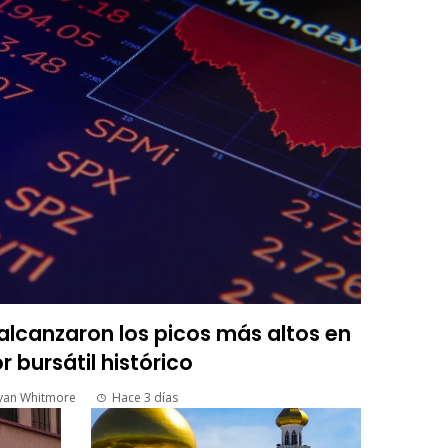
lcanzaron los picos más altos en
r bursátil histórico
yan Whitmore
Hace 3 días