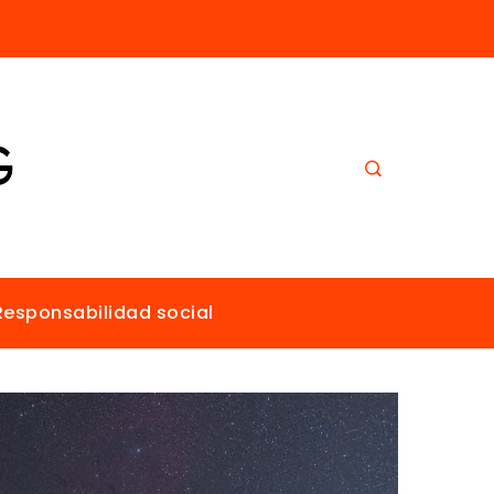
El papel de Estocolmo en la promoción de un ambiente sano para todos
Responsabilidad social