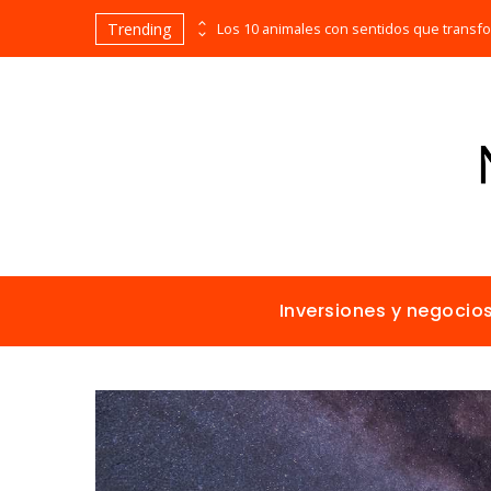
Trending
Las empresas que alcanzaron los picos más altos en valor bursátil histórico
Inversiones y negocio