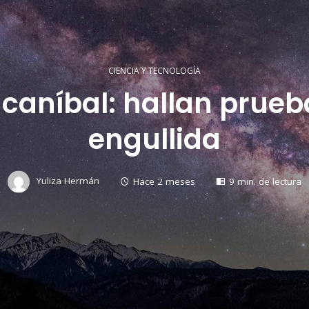
CIENCIA Y TECNOLOGÍA
a caníbal: hallan prueb
engullida
Yuliza Hermán
Hace 2 meses
9 min. de lectura