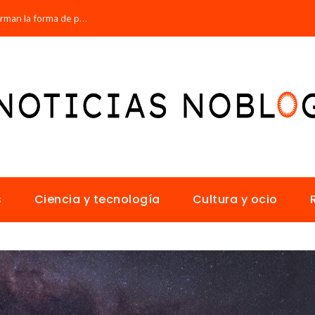
Los 10 animales con sentidos que transforman la forma de percibir el mundo
s
Ciencia y tecnología
Cultura y ocio