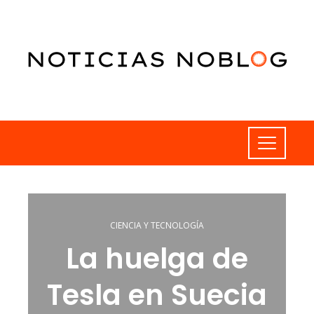
CIENCIA Y TECNOLOGÍA
La huelga de
Tesla en Suecia