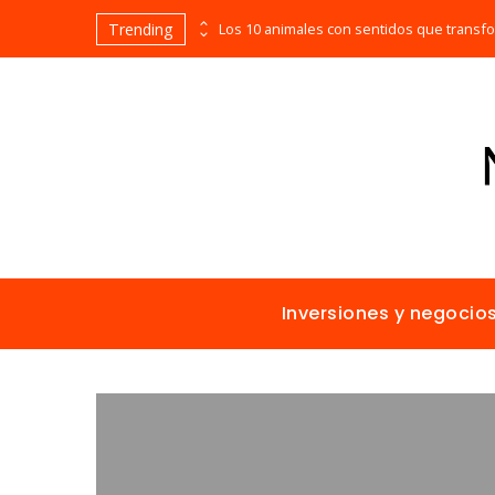
Trending
Las empresas que alcanzaron los picos más altos en valor bursátil histórico
Inversiones y negocio