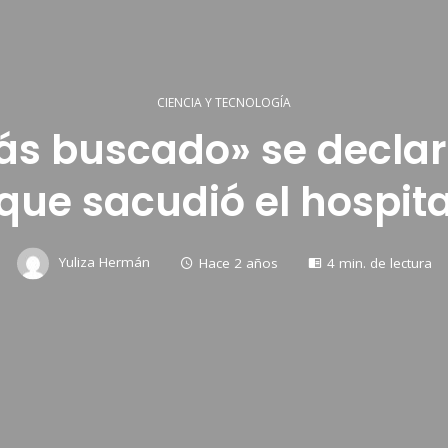
CIENCIA Y TECNOLOGÍA
s buscado» se declar
que sacudió el hospit
Yuliza Hermán
Hace 2 años
4 min. de lectura