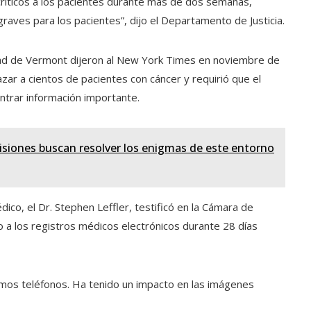
críticos a los pacientes durante más de dos semanas,
raves para los pacientes”, dijo el Departamento de Justicia.
dad de Vermont dijeron al New York Times en noviembre de
azar a cientos de pacientes con cáncer y requirió que el
trar información importante.
isiones buscan resolver los enigmas de este entorno
co, el Dr. Stephen Leffler, testificó en la Cámara de
o a los registros médicos electrónicos durante 28 días
íamos teléfonos. Ha tenido un impacto en las imágenes