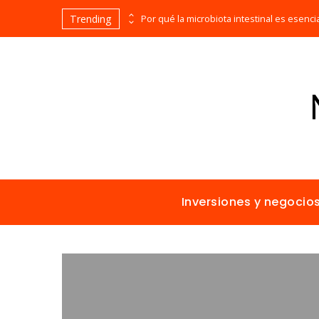
Trending
Los imperios más ricos gracias al comercio antes de la era industrial
Inversiones y negocio