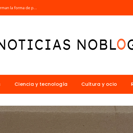
Los 10 animales con sentidos que transforman la forma de percibir el mundo
s
Ciencia y tecnología
Cultura y ocio