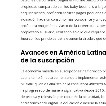
patrones de consumo. Según el informe
Subscronom
propiedad comparado con los baby boomers o la gene
adquirir bienes, prefieren realizar pagos pequeños 
inclinación hacia un consumo más consciente y un us
profesora Ana Jiménez-Zarco de la Universitat Ober
propietario a usuario, utilizando sólo lo que requie
línea con los principios de la economía circular, que de
Avances en América Latina 
de la suscripción
La economía basada en suscripciones ha florecido p
Latina también está comenzando a implementar est
Musiani, quien es analista en la consultora
Americas M
ha progresado de manera significativa desde 2010, c
de prensa y televisión por cable. En la actualidad, l
entretenimiento digital, la educación e incluso la sa