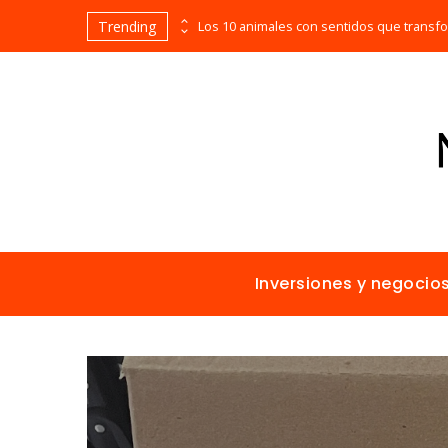
Trending
Las empresas que alcanzaron los picos más altos en valor bursátil histórico
Inversiones y negocio