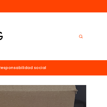
El papel de Estocolmo en la promoción de un ambiente sano para todos
Responsabilidad social