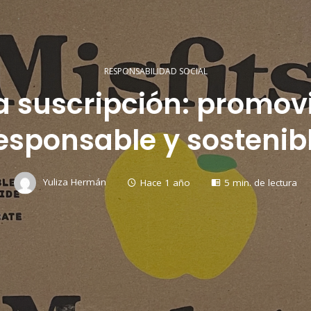
RESPONSABILIDAD SOCIAL
a suscripción: promo
esponsable y sostenib
Yuliza Hermán
Hace 1 año
5 min. de lectura