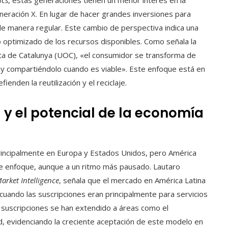
ics
, estas generaciones tienen un menor interés en la
ración X. En lugar de hacer grandes inversiones para
de manera regular. Este cambio de perspectiva indica una
o optimizado de los recursos disponibles. Como señala la
ta de Catalunya (UOC), «el consumidor se transforma de
re y compartiéndolo cuando es viable». Este enfoque está en
fienden la reutilización y el reciclaje.
y el potencial de la economía
rincipalmente en Europa y Estados Unidos, pero América
e enfoque, aunque a un ritmo más pausado. Lautaro
arket Intelligence
, señala que el mercado en América Latina
uando las suscripciones eran principalmente para servicios
as suscripciones se han extendido a áreas como el
lud, evidenciando la creciente aceptación de este modelo en