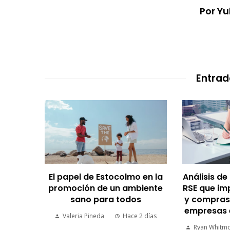
Por Y
Entrad
como
El papel de Estocolmo en la
Análisis de
ara el
promoción de un ambiente
RSE que im
 Santo
sano para todos
y compras
e
empresas 
Valeria Pineda
Hace 2 días
2 semanas
Ryan Whitm