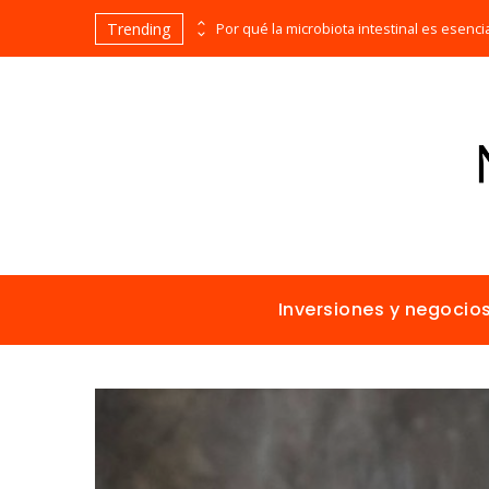
Trending
Los imperios más ricos gracias al comercio antes de la era industrial
Inversiones y negocio