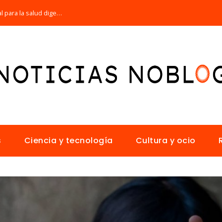
Por qué la microbiota intestinal es esencial para la salud digestiva
s
Ciencia y tecnología
Cultura y ocio