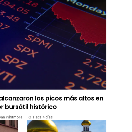
lcanzaron los picos más altos en
r bursátil histórico
yan Whitmore
Hace 4 días