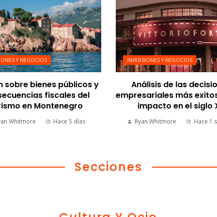
IONES Y NEGOCIOS
INVERSIONES Y NEGOCIOS
n sobre bienes públicos y
Análisis de las decisi
ecuencias fiscales del
empresariales más exito
rismo en Montenegro
impacto en el siglo
yan Whitmore
Hace 5 días
Ryan Whitmore
Hace 1 
Secciones