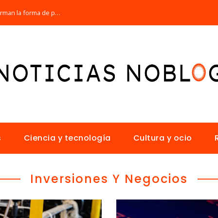
Los 10 animales con sentidos que transforman la forma de percibir el mundo
s
Ciencia y tecnología
Cultura y ocio
Inversiones Y Negocios