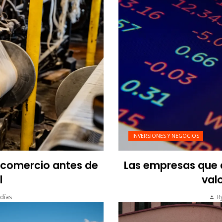
INVERSIONES Y NEGOCIOS
l comercio antes de
Las empresas que a
l
valo
días
R