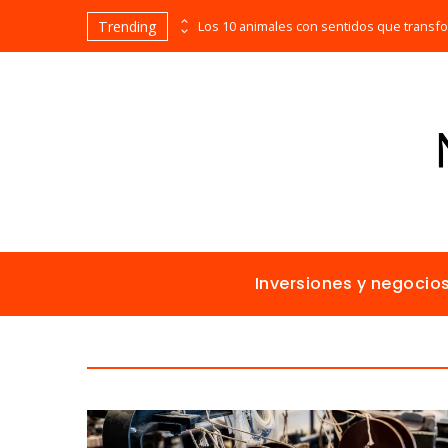
Trending
Las empresas que alcanzaron los picos más altos en valor bursátil histórico
Inversiones y negocio