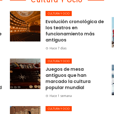
Cultura Y Ocio
CULTURA Y OCIO
Evolución cronológica de
los teatros en
e
funcionamiento más
antiguos
Hace 7 días
CULTURA Y OCIO
Juegos de mesa
antiguos que han
marcado la cultura
d
popular mundial
Hace 1 semana
CULTURA Y OCIO