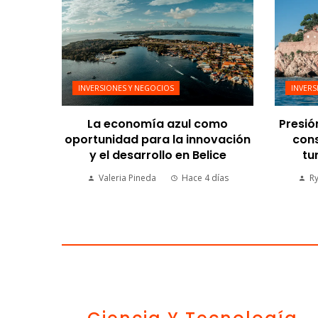
INVERSIONES Y NEGOCIOS
INVERS
La economía azul como
Presió
oportunidad para la innovación
cons
y el desarrollo en Belice
tu
Valeria Pineda
Hace 4 días
R