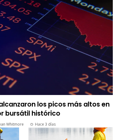
lcanzaron los picos más altos en
r bursátil histórico
yan Whitmore
Hace 3 días