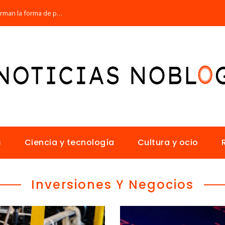
Los 10 animales con sentidos que transforman la forma de percibir el mundo
s
Ciencia y tecnología
Cultura y ocio
Inversiones Y Negocios