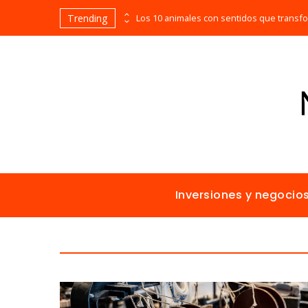
Trending
Las empresas que alcanzaron los picos más altos en valor bursátil histórico
Inversiones y negocio