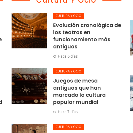
Cultura Y Ocio
CULTURA Y OCIO
Evolución cronológica de
los teatros en
e
funcionamiento más
antiguos
Hace 6 días
CULTURA Y OCIO
Juegos de mesa
antiguos que han
marcado la cultura
d
popular mundial
Hace 7 días
CULTURA Y OCIO