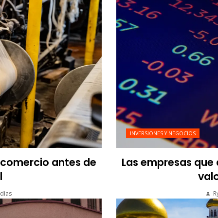
INVERSIONES Y NEGOCIOS
l comercio antes de
Las empresas que a
l
valo
días
R