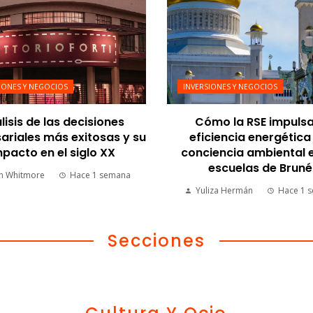
IONES Y NEGOCIOS
INVERSIONES Y NEGOCIOS
lisis de las decisiones
Cómo la RSE impulsa
riales más exitosas y su
eficiencia energética 
pacto en el siglo XX
conciencia ambiental e
escuelas de Bruné
n Whitmore
Hace 1 semana
Yuliza Hermán
Hace 1 
Secciones