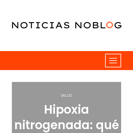
SALUD
Hipoxia
nitrogenada: qué