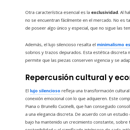
Otra característica esencial es la
exclusividad
. Al h
no se encuentran fácilmente en el mercado. No es tan
de poseer algo único y especial, que no sigue las te
Además, el lujo silencioso resalta el
minimalismo es
sobrios y trazos depurados. Esta estética discreta 
permite que las piezas conserven vigencia y se adapt
Repercusión cultural y ec
El
lujo silencioso
refleja una transformación cultura
conexión emocional con lo que adquieren. Este comp
Piana o Brunello Cucinelli, que han conseguido consol
a una elegancia discreta. De acuerdo con un estudio
bajo ha mantenido un crecimiento constante, sobre 
sostenibilidad y el significado intrínseco de cada artíc