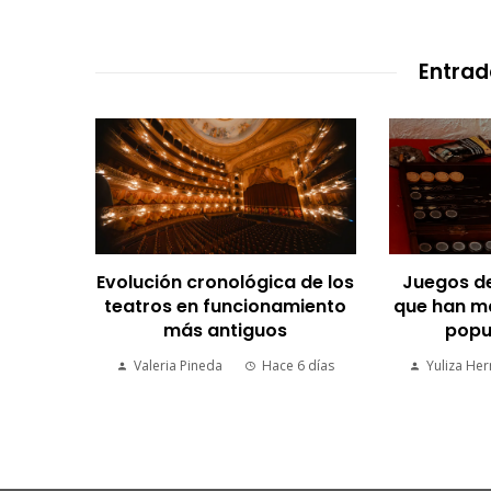
Entrad
Evolución cronológica de los
Juegos d
una
teatros en funcionamiento
que han ma
a de
más antiguos
popu
el MCU
Valeria Pineda
Hace 6 días
Yuliza He
1 semana