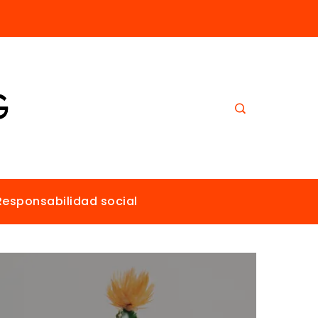
El papel de Estocolmo en la promoción de un ambiente sano para todos
Responsabilidad social