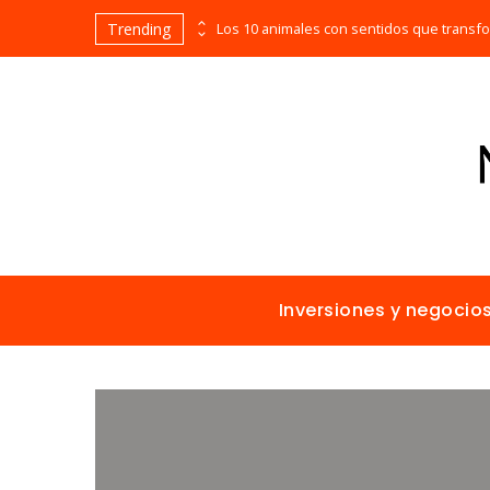
Trending
Las empresas que alcanzaron los picos más altos en valor bursátil histórico
Inversiones y negocio