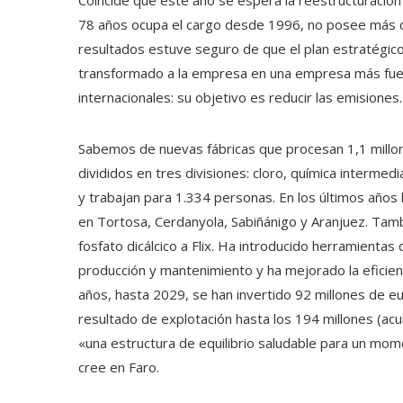
Coincide que este año se espera la reestructuración 
78 años ocupa el cargo desde 1996, no posee más de
resultados estuve seguro de que el plan estratégico
transformado a la empresa en una empresa más fue
internacionales: su objetivo es reducir las emisiones
Sabemos de nuevas fábricas que procesan 1,1 millon
divididos en tres divisiones: cloro, química intermedi
y trabajan para 1.334 personas. En los últimos años 
en Tortosa, Cerdanyola, Sabiñánigo y Aranjuez. Tamb
fosfato dicálcico a Flix. Ha introducido herramientas 
producción y mantenimiento y ha mejorado la eficienc
años, hasta 2029, se han invertido 92 millones de eu
resultado de explotación hasta los 194 millones (acu
«una estructura de equilibrio saludable para un momen
cree en Faro.