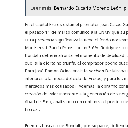
Leer más
Bernardo Eucario Moreno León: pio
En el capital Ercros están el promotor Joan Casas Ga
el pasado 11 de marzo comunicó a la CNMV que su pa
Otra presencia significativa la tiene el fondo norte
Montserrat García Pruns con un 3,6%. Rodríguez, que l
Bondalti debería afrontar el momento de debilidad,
que, si la oferta no triunfa, el comprador podría bus
Para José Ramón Ocina, analista
anciano
De Mirabaud
inferiores a la media del ciclo de Ercros, y para los 
mercados más cotizados». Además, la obra “no confro
creación de valor inherente a la generación de sine
Abad de Faro, analizando con confianza el precio qu
Ercros”.
Fuentes buscan que Bondalti, por su parte, defienda 