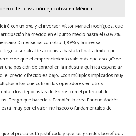
nero de la aviación ejecutiva en México
lofré con un 6%, y el inversor Víctor Manuel Rodríguez, que
rticipación ha crecido en el punto medio hasta el 6,092%.
americano Dimensional con otro 4,99% y la inversa
legó a ser alcalde accionista hasta la final, admite que
 pero cree que el emprendimiento vale más que eso. ¿Cree
car una posición de control en la industria química española?
, el precio ofrecido es bajo, «con múltiplos implicados muy
múltiplos a los que cotizan los operadores en otros
nta a los deportistas de Ercros con el potencial de
rgias. Tengo que hacerlo.» También lo crea Enrique Andrés
e está “muy por el valor intrínseco o fundamentales de
que el precio está justificado y que los grandes beneficios