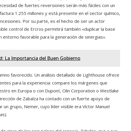
 necesidad de fuertes reversiones serán más fáciles con un
 factura 1.255 millones y está presente en el sector químico,
oncesiones. Por su parte, es el hecho de ser un actor
sible control de Ercros permitirá también «duplicar la base
n entorno favorable para la generación de sinergias».
d: La Importancia del Buen Gobierno
umno favorecido. Un análisis detallado de Lighthouse ofrece
cientes para la experiencia: compare los márgenes que
stro en Europa o con Dupont, Olin Corporation o Westlake
irección de Zabalza ha contado con un fuerte apoyo de
r un grupo, Nemer, cuyo líder visible era Víctor Manuel
as).