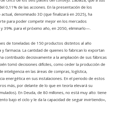
de cinco de los seis países del consejo. Zabalza, que a sus
l 0,11% de las acciones. En la presentación de los
 actual, denominado 3D (que finalizará en 2025), ha
rte para poder competir mejor en los mercados
. y 39%. para el próximo año, en 2050, eliminarlo—.
es de toneladas de 150 productos distintos al año
a y farmacia. La cantidad de quienes lo fabrican lo exportan
ha contribuido decisivamente a la ampliación de sus fábricas
ién tomó decisiones difíciles, como ceder la producción de
de inteligencia en las áreas de compras, logística,
ia energética en sus instalaciones. En el periodo de estos
ros más, por delante de lo que en teoría elevará su
mulados). En Deuda, de 80 millones, no está muy alto: tiene
to bajo el ciclo y le da la capacidad de seguir invirtiendo»,