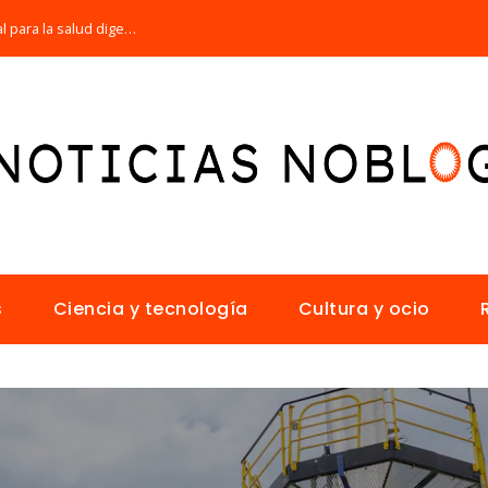
Por qué la microbiota intestinal es esencial para la salud digestiva
s
Ciencia y tecnología
Cultura y ocio