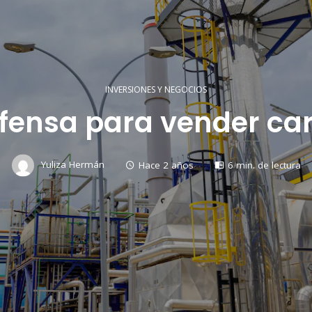
INVERSIONES Y NEGOCIOS
efensa para vender ca
Yuliza Hermán
Hace 2 años
6 min. de lectura