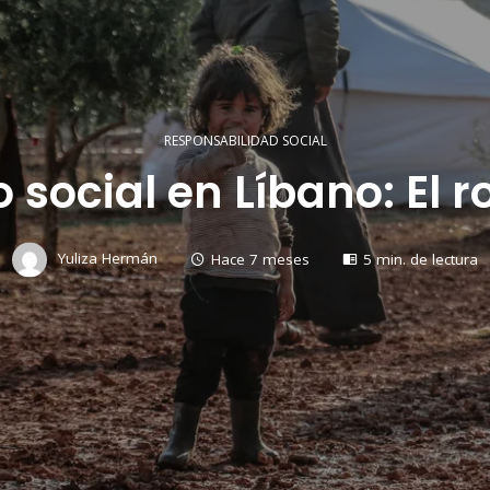
RESPONSABILIDAD SOCIAL
ocial en Líbano: El ro
Yuliza Hermán
Hace 7 meses
5 min. de lectura