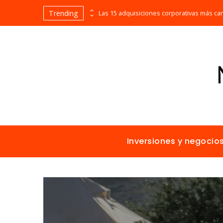
Trending
El papel de Estocolmo en la promoción de un ambiente sano para todos
Inversiones y negocio