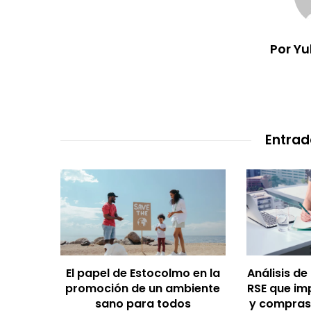
Por Y
Entrad
como
El papel de Estocolmo en la
Análisis de
ara el
promoción de un ambiente
RSE que im
 Santo
sano para todos
y compras