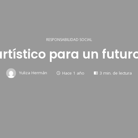
RESPONSABILIDAD SOCIAL
rtístico para un futu
Yuliza Hermán
Hace 1 año
3 min. de lectura