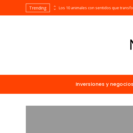
Trending
Las empresas que alcanzaron los picos más altos en valor bursátil histórico
Inversiones y negocio