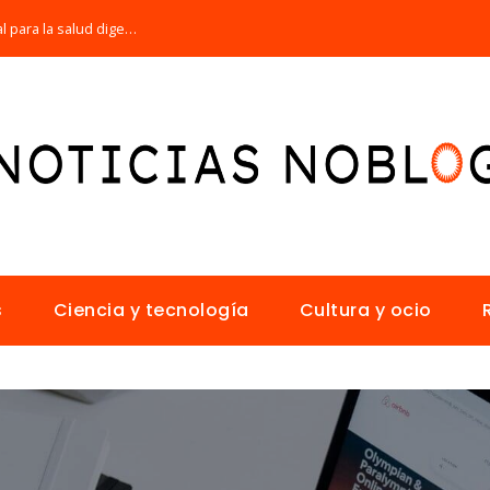
Por qué la microbiota intestinal es esencial para la salud digestiva
s
Ciencia y tecnología
Cultura y ocio