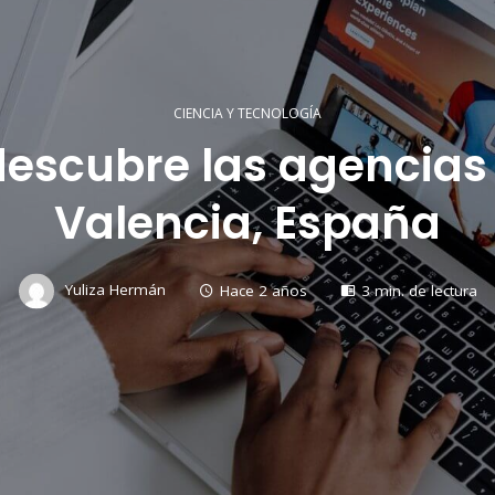
CIENCIA Y TECNOLOGÍA
descubre las agencias 
Valencia, España
Yuliza Hermán
Hace 2 años
3 min. de lectura