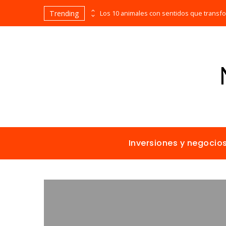
Trending
Las empresas que alcanzaron los picos más altos en valor bursátil histórico
Inversiones y negocio