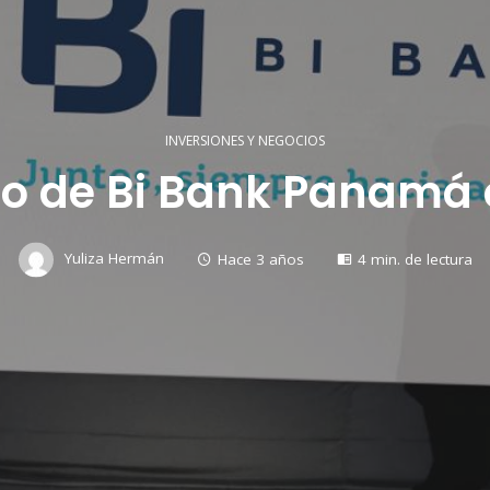
INVERSIONES Y NEGOCIOS
o de Bi Bank Panamá c
Yuliza Hermán
Hace 3 años
4 min. de lectura