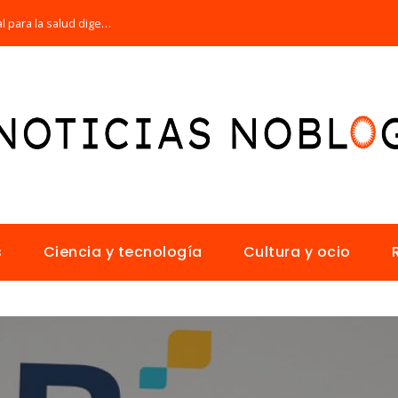
Por qué la microbiota intestinal es esencial para la salud digestiva
s
Ciencia y tecnología
Cultura y ocio