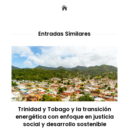
Entradas Similares
dad y Tobago y la transición
Los imperi
tica con enfoque en justicia
comercio an
ial y desarrollo sostenible
Vale