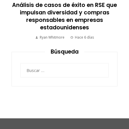
 RSE que
Cómo las empresas alemanas
mpras
aplican la RSE para mejorar la
sas
eficiencia energética en polos
fabriles
Yuliza Hermán
Hace 1 semana
Búsqueda
Buscar: