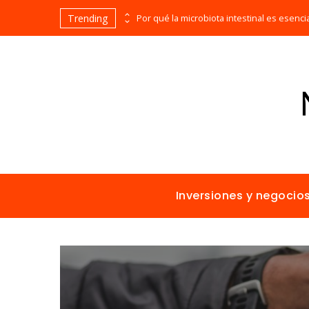
Trending
Los imperios más ricos gracias al comercio antes de la era industrial
Inversiones y negocio