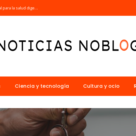
Por qué la microbiota intestinal es esencial para la salud digestiva
s
Ciencia y tecnología
Cultura y ocio