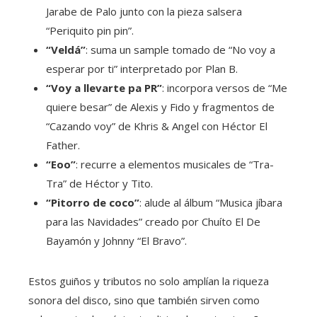
Jarabe de Palo junto con la pieza salsera
“Periquito pin pin”.
“Veldá”
: suma un sample tomado de “No voy a
esperar por ti” interpretado por Plan B.
“Voy a llevarte pa PR”
: incorpora versos de “Me
quiere besar” de Alexis y Fido y fragmentos de
“Cazando voy” de Khris & Angel con Héctor El
Father.
“Eoo”
: recurre a elementos musicales de “Tra-
Tra” de Héctor y Tito.
“Pitorro de coco”
: alude al álbum “Musica jíbara
para las Navidades” creado por Chuíto El De
Bayamón y Johnny “El Bravo”.
Estos guiños y tributos no solo amplían la riqueza
sonora del disco, sino que también sirven como