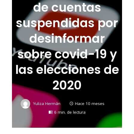
de cuentas
suspendidas por
desinformar
sobre covid-19 y
las elecciones de
2020
Yuliza Hermán
Hace 10 meses
6 min. de lectura