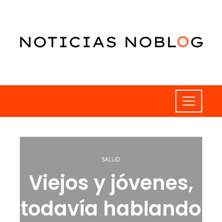
SALUD
Viejos y jóvenes,
todavía hablando