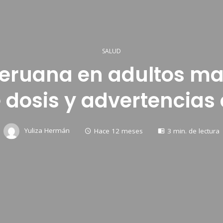
SALUD
eruana en adultos may
dosis y advertencias 
Yuliza Hermán
Hace 12 meses
3 min. de lectura