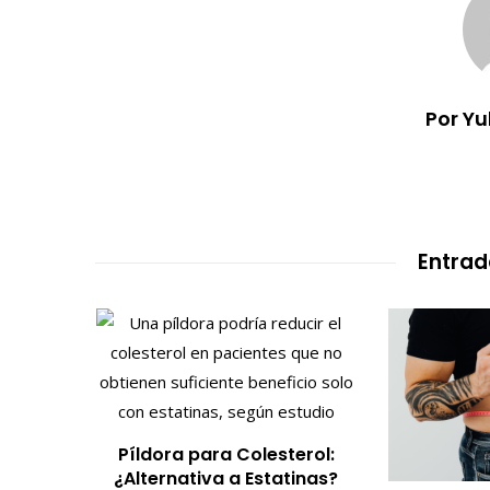
Por Y
Entrad
 y
Píldora para Colesterol:
or la
¿Alternativa a Estatinas?