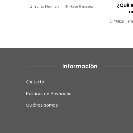
¿Qué e
Yuliza Hermán
Hace 9 meses
n
9 meses
Yuliza Her
Información
Contacto
Políticas de Privacidad
Quiénes somos