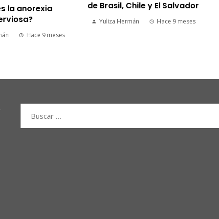
de Brasil, Chile y El Salvador
s la anorexia
erviosa?
Yuliza Hermán
Hace 9 meses
mán
Hace 9 meses
Buscar: