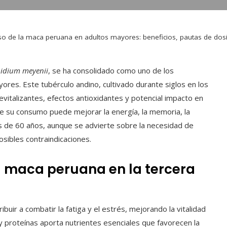
o de la maca peruana en adultos mayores: beneficios, pautas de dosis 
idium meyenii
, se ha consolidado como uno de los
res. Este tubérculo andino, cultivado durante siglos en los
italizantes, efectos antioxidantes y potencial impacto en
que su consumo puede mejorar la energía, la memoria, la
es de 60 años, aunque se advierte sobre la necesidad de
sibles contraindicaciones.
la maca peruana en la tercera
uir a combatir la fatiga y el estrés, mejorando la vitalidad
a y proteínas aporta nutrientes esenciales que favorecen la