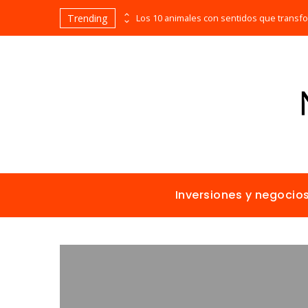
Trending
Las empresas que alcanzaron los picos más altos en valor bursátil histórico
Inversiones y negocio