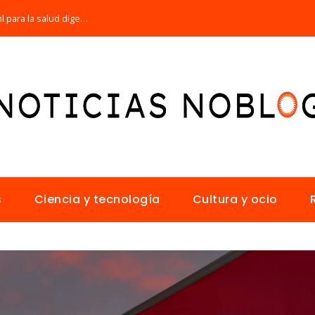
Por qué la microbiota intestinal es esencial para la salud digestiva
s
Ciencia y tecnología
Cultura y ocio