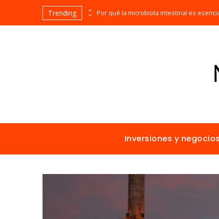
Trending
Los imperios más ricos gracias al comercio antes de la era industrial
Inversiones y negocio