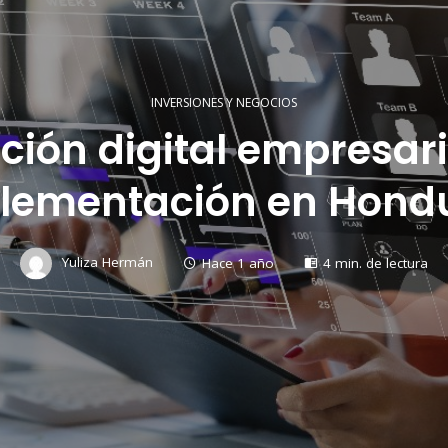
INVERSIONES Y NEGOCIOS
ión digital empresari
lementación en Hond
Yuliza Hermán
Hace 1 año
4 min. de lectura