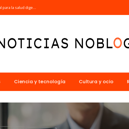
Por qué la microbiota intestinal es esencial para la salud digestiva
s
Ciencia y tecnología
Cultura y ocio