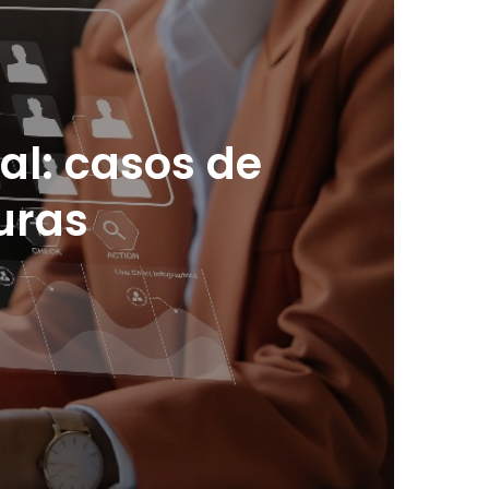
al: casos de
uras