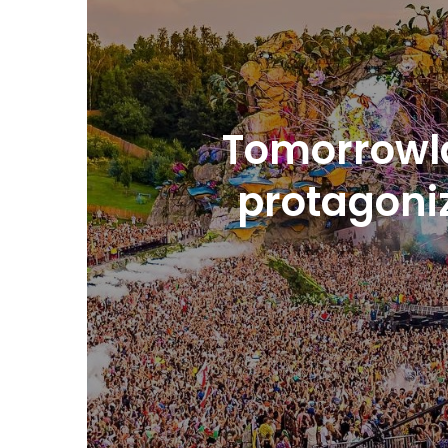
Tomorrowla
protagoniz