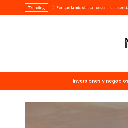
Trending
Los imperios más ricos gracias al comercio antes de la era industrial
Inversiones y negocio