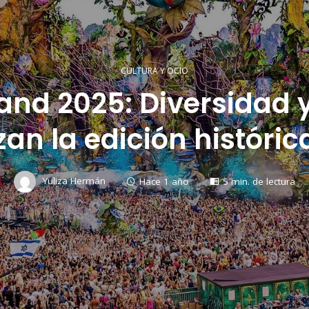
CULTURA Y OCIO
nd 2025: Diversidad y 
an la edición históri
Yuliza Hermán
Hace 1 año
5 min. de lectura