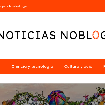
Por qué la microbiota intestinal es esencial para la salud digestiva
s
Ciencia y tecnología
Cultura y ocio