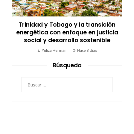
Trinidad y Tobago y la transición
Los i
energética con enfoque en justicia
comer
social y desarrollo sostenible
Yuliza Hermán
Hace 3 días
Búsqueda
Buscar: