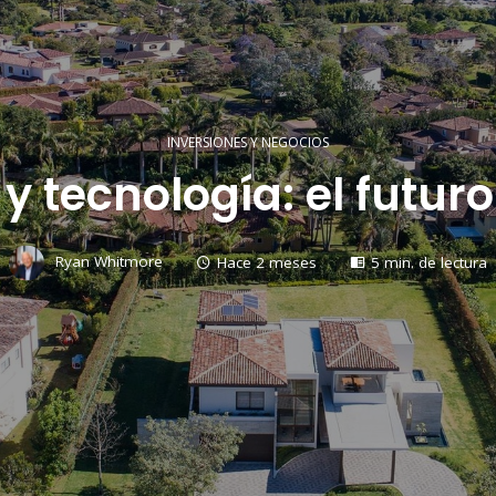
INVERSIONES Y NEGOCIOS
 y tecnología: el futur
Ryan Whitmore
Hace 2 meses
5 min. de lectura