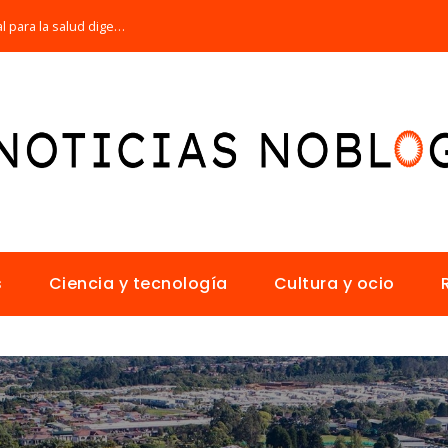
Por qué la microbiota intestinal es esencial para la salud digestiva
s
Ciencia y tecnología
Cultura y ocio